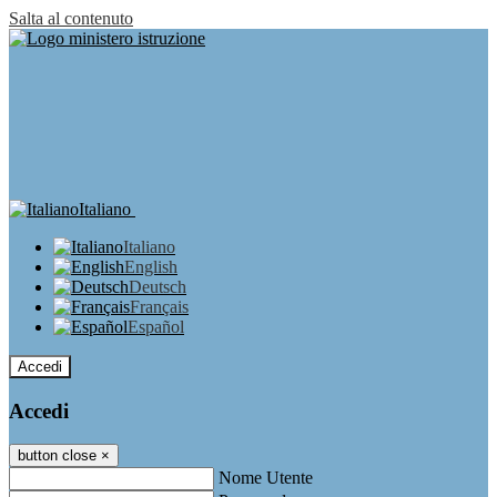
Salta al contenuto
Italiano
Italiano
English
Deutsch
Français
Español
Accedi
Accedi
button close
×
Nome Utente