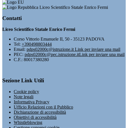
Liceo Scientifico Statale Enrico Fermi
Contatti
Liceo Scientifico Statale Enrico Fermi
Corso Vittorio Emanuele II, 50 - 35123 PADOVA
Tel:
+390498803444
Email:
pdps02000c@istruzione.it
Link per inviare una mail
PEC:
pdps02000c@pec.istruzione.it
Link per inviare una mail
C.F.: 80017380280
Sezione Link Utili
Cookie policy
Note legali
Informativa Privacy
Ufficio Relazioni con il Pubblico
Dichiarazione di accessibilità
Obiettivi di accessibilità
Whistleblowing
Gestione consensi cookie