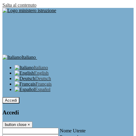
Salta al contenuto
Italiano
Italiano
English
Deutsch
Français
Español
Accedi
Accedi
button close
×
Nome Utente