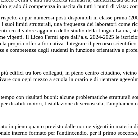
lto grado di competenza in uscita da tutti i punti di vista: com
o rispetto ai pur numerosi posti disponibili in classe prima (
er i suoi limiti strutturali, una frequenza dei laboratori come 
ntifico il valore
aggiunto dello studio della Lingua Latina, str
me vigenti. Il Liceo Fermi apre dall’a.s. 2024-2025 le iscrizi
ropria offerta formativa. Integrare il percorso scientifico e 
ze e competenze degli studenti in funzione orientativa e profe
iù edifici tra loro collegati, in pieno centro cittadino, vicino
ivare con ogni mezzo a scuola in orario e di rientrare agevolme
l tempo con risultati buoni: alcune problematiche strutturali 
 per disabili motori, l'istallazione di servoscala, l'ampliamento
ttato in pieno quanto previsto dalle norme vigenti in materia di
onale interno formato per l'antiincendio, per il primo soccorso