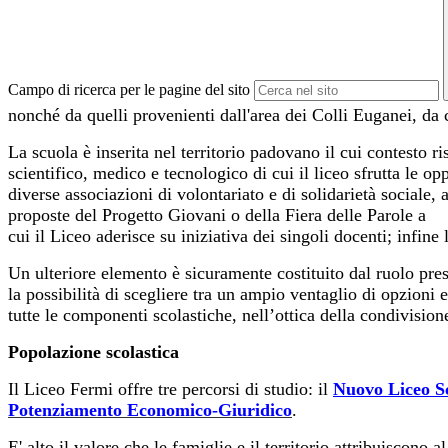
Campo di ricerca per le pagine del sito
nonché da quelli provenienti dall'area dei Colli Euganei, da 
La scuola è inserita nel territorio padovano il cui contesto r
scientifico, medico e tecnologico di cui il liceo sfrutta le o
diverse associazioni di volontariato e di solidarietà sociale
proposte del Progetto Giovani o della Fiera delle Parole a
cui il Liceo aderisce su iniziativa dei singoli docenti; infine 
Un ulteriore elemento è sicuramente costituito dal ruolo pres
la possibilità di scegliere tra un ampio ventaglio di opzioni e
tutte le componenti scolastiche, nell’ottica della condivision
Popolazione scolastica
Il Liceo Fermi offre tre percorsi di studio: il
Nuovo Liceo Sc
Potenziamento Economico-Giuridico
.
E' alto il valore che le famiglie e il territorio attribuiscono 