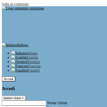
Salta al contenuto
Italiano
Italiano
English
Deutsch
Français
Español
Accedi
Accedi
button close
×
Nome Utente