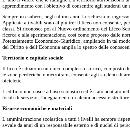
apprendimento con l'obiettivo di consentire agli studenti un a
Sempre in esubero, negli ultimi anni, la richiesta in ingress
Applicate attivabili sono al più tre: il liceo non consente, p
classi. S
i riconosce poi al Nuovo ordinamento del Liceo Scie
ricerca e alla sperimentazione, così come proposto dalle nor
Potenziamento Economico-Giuridico, ampliando in tal modo la p
del Diritto e dell’Economia amplia lo spettro delle conoscen
Territorio e capitale sociale
Il liceo è situato in un unico complesso storico, composto di p
le zone periferiche e metrotram, consente agli studenti di arr
biciclette.
L'edificio non nasce ad uso scolastico ed è stato adattato ne
locali di servizio, l'adeguamento di alcuni accessi e strutture
Risorse economiche e materiali
L'amministrazione scolastica a tutti i livelli ha sempre rispe
avvale da anni di un responsabile esterno e di nuclei di pers