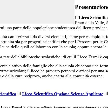
Presentazion
Il
Liceo Scientifi
Prato della Valle, 
cui una parte della popolazione studentesca del liceo proviene
isulta caratterizzato da diversi elementi, come per esempio la 
pportunità sia per progetti scientifici che per i Percorsi per 
, alcune delle quali collaborano con la scuola; oppure ancora l
la rete delle biblioteche scolastiche, di cui il Liceo Fermi è ca
ente e attivo delle famiglie che alla scuola chiedono una forma
xtracurricolari; il liceo ha previsto percorsi e azioni per una 
e e della cura reciproca,
anche
aperta alla comunità esterna.
ientifico
,
il
Liceo Scientifico Opzione Scienze Applicate
,
i
al Liceo Fermi e alla sua offerta formativa, caratterizzata da ser