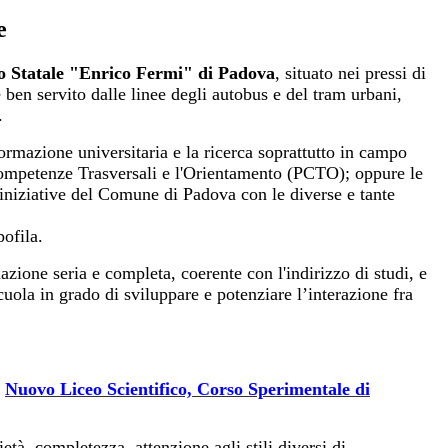
e
co Statale "Enrico Fermi" di Padova
, situato nei pressi di
è
ben servito dalle linee degli autobus e del tram urbani,
.
formazione universitaria e la ricerca soprattutto in campo
le Competenze Trasversali e l'Orientamento (PCTO); oppure le
e iniziative del Comune di Padova con le diverse e tante
pofila.
zione seria e completa, coerente con l'indirizzo di studi, e
scuola in grado di sviluppare e potenziare l’interazione fra
l
Nuovo Liceo Scientifico, Corso Sperimentale di
ietà, completezza, attenzione agli stili diversi di