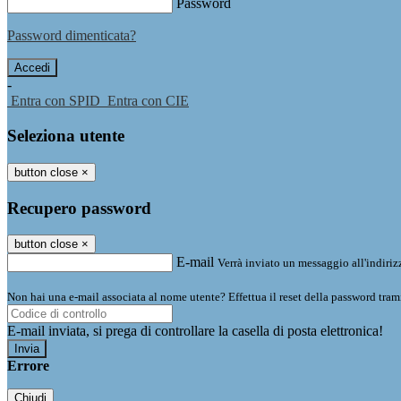
Password
Password dimenticata?
-
Entra con SPID
Entra con CIE
Seleziona utente
button close
×
Recupero password
button close
×
E-mail
Verrà inviato un messaggio all'indirizz
Non hai una e-mail associata al nome utente? Effettua il reset della password tram
E-mail inviata, si prega di controllare la casella di posta elettronica!
Errore
Chiudi