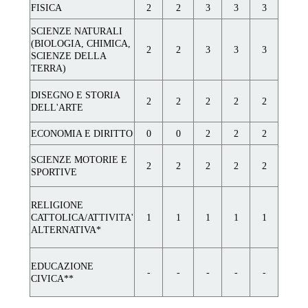
FISICA
2
2
3
3
3
SCIENZE NATURALI
(BIOLOGIA, CHIMICA,
2
2
3
3
3
SCIENZE DELLA
TERRA)
DISEGNO E STORIA
2
2
2
2
2
DELL'ARTE
ECONOMIA E DIRITTO
0
0
2
2
2
SCIENZE MOTORIE E
2
2
2
2
2
SPORTIVE
RELIGIONE
CATTOLICA/ATTIVITA'
1
1
1
1
1
ALTERNATIVA*
EDUCAZIONE
-
-
-
-
-
CIVICA**