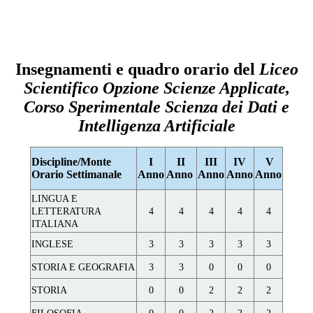
Insegnamenti e quadro orario del
Liceo
Scientifico Opzione Scienze Applicate,
Corso Sperimentale Scienza dei Dati e
Intelligenza Artificiale
Discipline/Monte
I
II
III
IV
V
Orario Settimanale
Anno
Anno
Anno
Anno
Anno
LINGUA E
LETTERATURA
4
4
4
4
4
ITALIANA
INGLESE
3
3
3
3
3
STORIA E GEOGRAFIA
3
3
0
0
0
STORIA
0
0
2
2
2