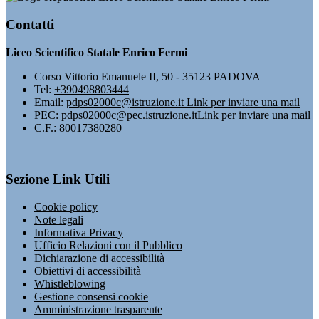
Contatti
Liceo Scientifico Statale Enrico Fermi
Corso Vittorio Emanuele II, 50 - 35123 PADOVA
Tel:
+390498803444
Email:
pdps02000c@istruzione.it
Link per inviare una mail
PEC:
pdps02000c@pec.istruzione.it
Link per inviare una mail
C.F.: 80017380280
Sezione Link Utili
Cookie policy
Note legali
Informativa Privacy
Ufficio Relazioni con il Pubblico
Dichiarazione di accessibilità
Obiettivi di accessibilità
Whistleblowing
Gestione consensi cookie
Amministrazione trasparente