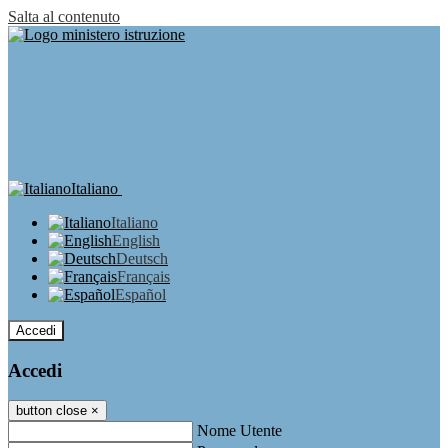
Salta al contenuto
Italiano
Italiano
English
Deutsch
Français
Español
Accedi
Accedi
button close
×
Nome Utente