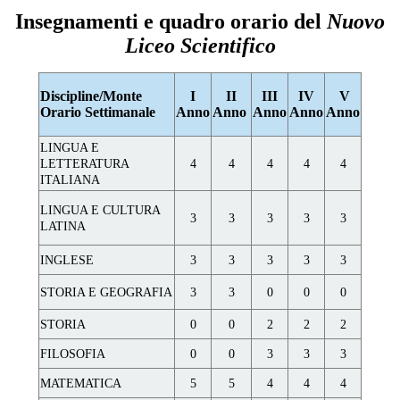
Insegnamenti e quadro orario del
Nuovo
Liceo Scientifico
Discipline/Monte
I
II
III
IV
V
Orario Settimanale
Anno
Anno
Anno
Anno
Anno
LINGUA E
LETTERATURA
4
4
4
4
4
ITALIANA
LINGUA E CULTURA
3
3
3
3
3
LATINA
INGLESE
3
3
3
3
3
STORIA E GEOGRAFIA
3
3
0
0
0
STORIA
0
0
2
2
2
FILOSOFIA
0
0
3
3
3
MATEMATICA
5
5
4
4
4