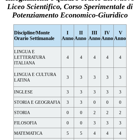
Liceo Scientifico, Corso Sperimentale di
Potenziamento Economico-Giuridico
Discipline/Monte
I
II
III
IV
V
Orario Settimanale
Anno
Anno
Anno
Anno
Anno
LINGUA E
LETTERATURA
4
4
4
4
4
ITALIANA
LINGUA E CULTURA
3
3
3
3
3
LATINA
INGLESE
3
3
3
3
3
STORIA E GEOGRAFIA
3
3
0
0
0
STORIA
0
0
2
2
2
FILOSOFIA
0
0
3
3
3
MATEMATICA
5
5
4
4
4