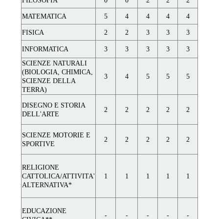
FILOSOFIA
0
0
2
2
2
MATEMATICA
5
4
4
4
4
FISICA
2
2
3
3
3
INFORMATICA
3
3
3
3
3
SCIENZE NATURALI
(BIOLOGIA, CHIMICA,
3
4
5
5
5
SCIENZE DELLA
TERRA)
DISEGNO E STORIA
2
2
2
2
2
DELL'ARTE
SCIENZE MOTORIE E
2
2
2
2
2
SPORTIVE
RELIGIONE
CATTOLICA/ATTIVITA'
1
1
1
1
1
ALTERNATIVA*
EDUCAZIONE
-
-
-
-
-