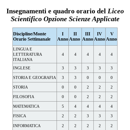
Insegnamenti e quadro orario del
Liceo
Scientifico Opzione Scienze Applicate
Discipline/Monte
I
II
III
IV
V
Orario Settimanale
Anno
Anno
Anno
Anno
Anno
LINGUA E
LETTERATURA
4
4
4
4
4
ITALIANA
INGLESE
3
3
3
3
3
STORIA E GEOGRAFIA
3
3
0
0
0
STORIA
0
0
2
2
2
FILOSOFIA
0
0
2
2
2
MATEMATICA
5
4
4
4
4
FISICA
2
2
3
3
3
INFORMATICA
2
2
2
2
2