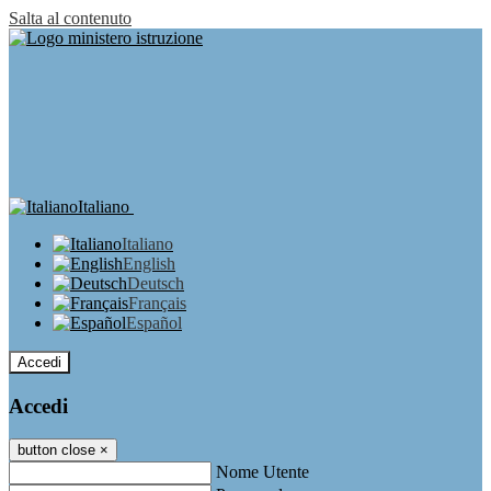
Salta al contenuto
Italiano
Italiano
English
Deutsch
Français
Español
Accedi
Accedi
button close
×
Nome Utente