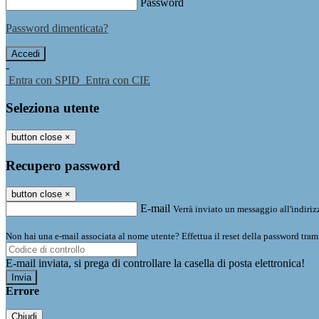
Password
Password dimenticata?
-
Entra con SPID
Entra con CIE
Seleziona utente
button close
×
Recupero password
button close
×
E-mail
Verrà inviato un messaggio all'indirizz
Non hai una e-mail associata al nome utente? Effettua il reset della password tram
E-mail inviata, si prega di controllare la casella di posta elettronica!
Errore
Chiudi