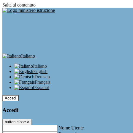
Salta al contenuto
Italiano
Italiano
English
Deutsch
Français
Español
Accedi
Accedi
button close
×
Nome Utente