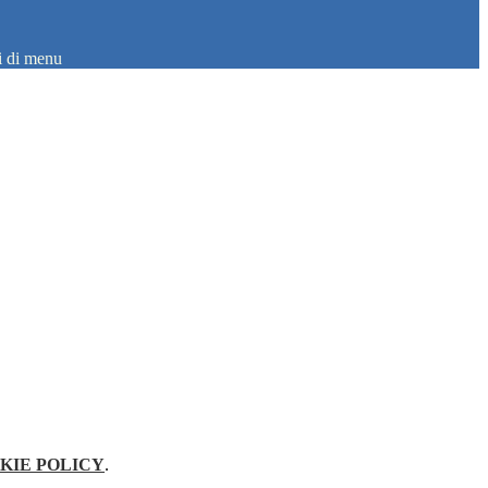
i di menu
KIE POLICY
.