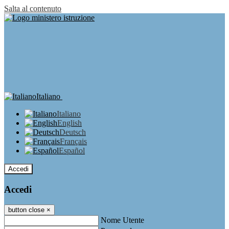
Salta al contenuto
Italiano
Italiano
English
Deutsch
Français
Español
Accedi
Accedi
button close
×
Nome Utente