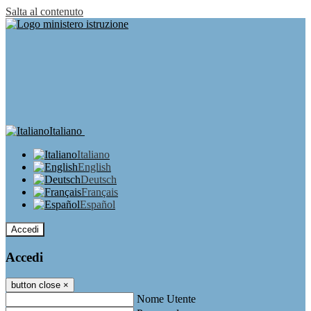
Salta al contenuto
Italiano
Italiano
English
Deutsch
Français
Español
Accedi
Accedi
button close
×
Nome Utente