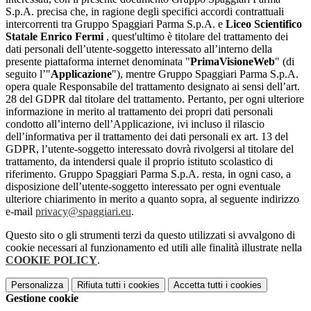
S.p.A. precisa che, in ragione degli specifici accordi contrattuali
intercorrenti tra Gruppo Spaggiari Parma S.p.A. e
Liceo Scientifico
Statale Enrico Fermi
, quest'ultimo è titolare del trattamento dei
dati personali dell’utente-soggetto interessato all’interno della
presente piattaforma internet denominata "
PrimaVisioneWeb
" (di
seguito l’"
Applicazione
"), mentre Gruppo Spaggiari Parma S.p.A.
opera quale Responsabile del trattamento designato ai sensi dell’art.
28 del GDPR dal titolare del trattamento. Pertanto, per ogni ulteriore
informazione in merito al trattamento dei propri dati personali
condotto all’interno dell’Applicazione, ivi incluso il rilascio
dell’informativa per il trattamento dei dati personali ex art. 13 del
GDPR, l’utente-soggetto interessato dovrà rivolgersi al titolare del
trattamento, da intendersi quale il proprio istituto scolastico di
riferimento. Gruppo Spaggiari Parma S.p.A. resta, in ogni caso, a
disposizione dell’utente-soggetto interessato per ogni eventuale
ulteriore chiarimento in merito a quanto sopra, al seguente indirizzo
e-mail
privacy@spaggiari.eu
.
Questo sito o gli strumenti terzi da questo utilizzati si avvalgono di
cookie necessari al funzionamento ed utili alle finalità illustrate nella
COOKIE POLICY
.
Personalizza
Rifiuta tutti
i cookies
Accetta tutti
i cookies
Gestione cookie