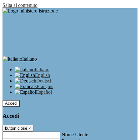
Salta al contenuto
Italiano
Italiano
English
Deutsch
Français
Español
Accedi
Accedi
button close
×
Nome Utente