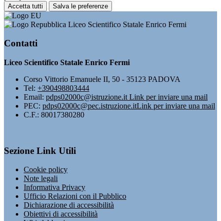
Accetta tutti
Salva le preferenze
Liceo Scientifico Statale Enrico Fermi
Contatti
Liceo Scientifico Statale Enrico Fermi
Corso Vittorio Emanuele II, 50 - 35123 PADOVA
Tel:
+390498803444
Email:
pdps02000c@istruzione.it
Link per inviare una mail
PEC:
pdps02000c@pec.istruzione.it
Link per inviare una mail
C.F.: 80017380280
Sezione Link Utili
Cookie policy
Note legali
Informativa Privacy
Ufficio Relazioni con il Pubblico
Dichiarazione di accessibilità
Obiettivi di accessibilità