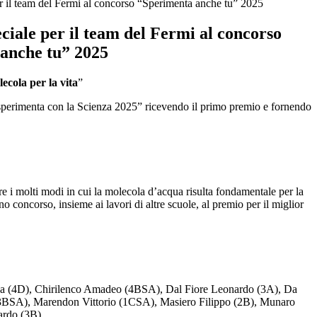
r il team del Fermi al concorso “Sperimenta anche tu” 2025
iale per il team del Fermi al concorso
anche tu” 2025
ecola per la vita
”
e sperimenta con la Scienza 2025” ricevendo il primo premio e fornendo
re i molti modi in cui la molecola d’acqua risulta fondamentale per la
nno concorso, insieme ai lavori di altre scuole, al premio per il miglior
ca (4D), Chirilenco Amadeo (4BSA), Dal Fiore Leonardo (3A), Da
(3BSA), Marendon Vittorio (1CSA), Masiero Filippo (2B), Munaro
ardo (3B).