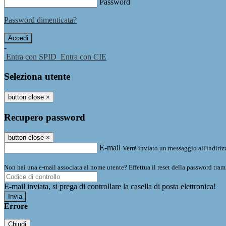
Password
Password dimenticata?
-
Entra con SPID
Entra con CIE
Seleziona utente
button close
×
Recupero password
button close
×
E-mail
Verrà inviato un messaggio all'indirizz
Non hai una e-mail associata al nome utente? Effettua il reset della password tram
E-mail inviata, si prega di controllare la casella di posta elettronica!
Errore
Chiudi