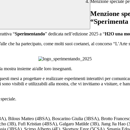
Menzione speciale pe
Menzione spec
“Sperimenta 
rattiva “
Sperimentando
” dedicata nell’edizione 2025 a “
H
2
O una mol
o Valle che ha partecipato, come molti suoi coetanei, al concorso “L’Art
a mostra insieme ai/alle loro insegnanti.
esti mesi a progettare e realizzare esperimenti interattivi per comunica
i sono visibili e utilizzabili alla mostra, che vi invitiamo a visitare, e ha
speciale.
3A), Bilous Matteo (4BSA), Boscarino Giulia (3BSA), Brotto Frances
ho (3B), Fufi Kristian (4BSA), Galgaro Matilde (3B), Jiang Jia Hao 
lessia (3BSA), Scirpo Alberto (4E), Skortsov Egor (5CSA), Smania Edo