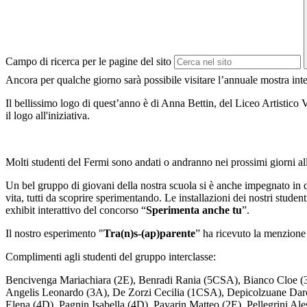
Campo di ricerca per le pagine del sito
Ancora per qualche giorno sarà possibile visitare l’annuale mostra inte
Il bellissimo logo di quest’anno è di Anna Bettin, del Liceo Artistic
il logo all'iniziativa.
Molti studenti del Fermi sono andati o andranno nei prossimi giorni all
Un bel gruppo di giovani della nostra scuola si è anche impegnato in qu
vita, tutti da scoprire sperimentando. Le installazioni dei nostri student
exhibit interattivo del concorso “
Sperimenta anche tu
”.
Il nostro esperimento "
Tra(n)s-(ap)parente
” ha ricevuto la menzione 
Complimenti agli studenti del gruppo interclasse:
Bencivenga Mariachiara (2E), Benradi Rania (5CSA), Bianco Cloe (
Angelis Leonardo (3A), De Zorzi Cecilia (1CSA), Depicolzuane Darc
Elena (4D), Pagnin Isabella (4D), Pavarin Matteo (2E), Pellegrini A