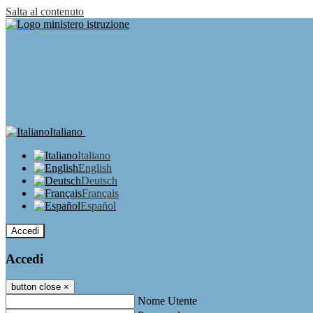
Salta al contenuto
Italiano
Italiano
English
Deutsch
Français
Español
Accedi
Accedi
button close
×
Nome Utente