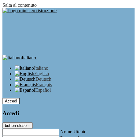
Salta al contenuto
Italiano
Italiano
English
Deutsch
Français
Español
Accedi
Accedi
button close
×
Nome Utente