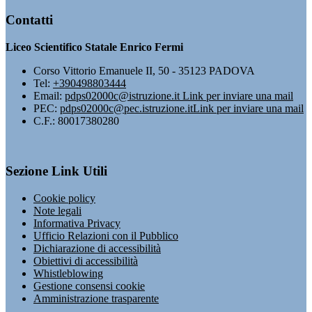
Contatti
Liceo Scientifico Statale Enrico Fermi
Corso Vittorio Emanuele II, 50 - 35123 PADOVA
Tel:
+390498803444
Email:
pdps02000c@istruzione.it
Link per inviare una mail
PEC:
pdps02000c@pec.istruzione.it
Link per inviare una mail
C.F.: 80017380280
Sezione Link Utili
Cookie policy
Note legali
Informativa Privacy
Ufficio Relazioni con il Pubblico
Dichiarazione di accessibilità
Obiettivi di accessibilità
Whistleblowing
Gestione consensi cookie
Amministrazione trasparente