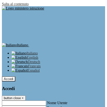
Salta al contenuto
Italiano
Italiano
English
Deutsch
Français
Español
Accedi
Accedi
button close
×
Nome Utente