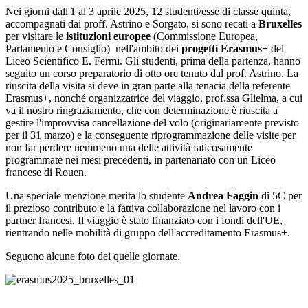
Nei giorni dall'1 al 3 aprile 2025, 12 studenti/esse di classe quinta,
accompagnati dai proff. Astrino e Sorgato, si sono recati a
Bruxelles
per visitare le
istituzioni europee
(Commissione Europea,
Parlamento e Consiglio) nell'ambito dei
progetti Erasmus+
del
Liceo Scientifico E. Fermi. Gli studenti, prima della partenza, hanno
seguito un corso preparatorio di otto ore tenuto dal prof. Astrino. La
riuscita della visita si deve in gran parte alla tenacia della referente
Erasmus+, nonché organizzatrice del viaggio, prof.ssa Glielma, a cui
va il nostro ringraziamento, che con determinazione è riuscita a
gestire l'improvvisa cancellazione del volo (originariamente previsto
per il 31 marzo) e la conseguente riprogrammazione delle visite per
non far perdere nemmeno una delle attività faticosamente
programmate nei mesi precedenti, in partenariato con un Liceo
francese di Rouen.
Una speciale menzione merita lo studente
Andrea Faggin
di 5C per
il prezioso contributo e la fattiva collaborazione nel lavoro con i
partner francesi. Il viaggio è stato finanziato con i fondi dell'UE,
rientrando nelle mobilità di gruppo dell'accreditamento Erasmus+.
Seguono alcune foto dei quelle giornate.