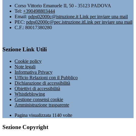
Corso Vittorio Emanuele II, 50 - 35123 PADOVA
Tel:
+390498803444
Email:
pdps02000c@istruzione.it
Link per inviare una mail
PEC:
pdps02000c@pec.istruzione.it
Link per inviare una mail
C.F.: 80017380280
Sezione Link Utili
Cookie policy
Note legali
Informativa Privacy
Ufficio Relazioni con il Pubblico
Dichiarazione di accessibilità
Obiettivi di accessibilità
Whistleblowing
Gestione consensi cookie
Amministrazione trasparente
Pagina visualizzata
1140
volte
Sezione Copyright