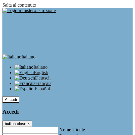
Salta al contenuto
Italiano
Italiano
English
Deutsch
Français
Español
Accedi
Accedi
button close
×
Nome Utente