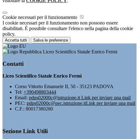
visionare la
COOKIE POLICY
.
Cookie necessari per il funzionamento
I cookie necessari per il funzionamento non possono essere
disabilitati. È possibile consultare l'elenco nella pagina della cookie
policy.
Accetta tutti
Salva le preferenze
Liceo Scientifico Statale Enrico Fermi
Contatti
Liceo Scientifico Statale Enrico Fermi
Corso Vittorio Emanuele II, 50 - 35123 PADOVA
Tel:
+390498803444
Email:
pdps02000c@istruzione.it
Link per inviare una mail
PEC:
pdps02000c@pec.istruzione.it
Link per inviare una mail
C.F.: 80017380280
Sezione Link Utili