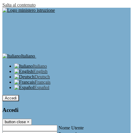
Salta al contenuto
Italiano
Italiano
English
Deutsch
Français
Español
Accedi
Accedi
button close
×
Nome Utente