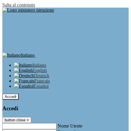
Salta al contenuto
Italiano
Italiano
English
Deutsch
Français
Español
Accedi
Accedi
button close
×
Nome Utente