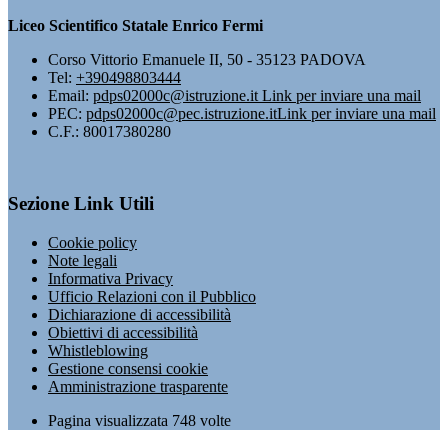
Liceo Scientifico Statale Enrico Fermi
Corso Vittorio Emanuele II, 50 - 35123 PADOVA
Tel:
+390498803444
Email:
pdps02000c@istruzione.it
Link per inviare una mail
PEC:
pdps02000c@pec.istruzione.it
Link per inviare una mail
C.F.: 80017380280
Sezione Link Utili
Cookie policy
Note legali
Informativa Privacy
Ufficio Relazioni con il Pubblico
Dichiarazione di accessibilità
Obiettivi di accessibilità
Whistleblowing
Gestione consensi cookie
Amministrazione trasparente
Pagina visualizzata
748
volte