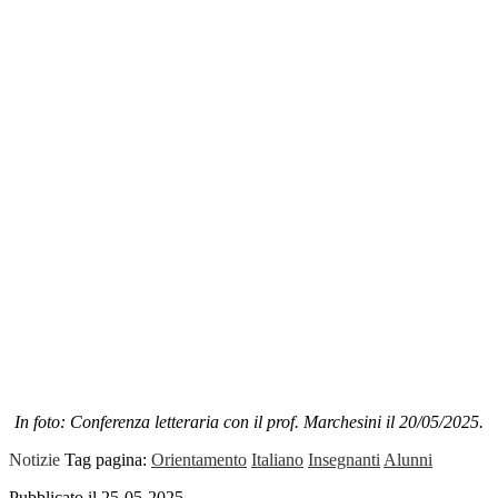
In foto: Conferenza letteraria con il prof. Marchesini il 20/05/2025.
Notizie
Tag pagina:
Orientamento
Italiano
Insegnanti
Alunni
Pubblicato il 25-05-2025