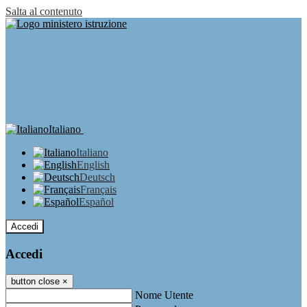
Salta al contenuto
Italiano
Italiano
English
Deutsch
Français
Español
Accedi
Accedi
button close
×
Nome Utente