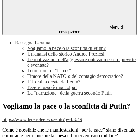
Menu di
navigazione
Rassegna Ucraina
Vogliamo la pace o la sconfitta di Putin?
Un'analisi dello storico Andrea Preziosi
Le motivazioni dell'aggressore potevano essere previste
e sventate?
I contributi di "Limes"
Timore della NATO o del contagio democratico?
L'Ucraina creata da Lenin?
Essere russo è una colpa?
La "narrazione" della guerra secondo Putin
Vogliamo la pace o la sconfitta di Putin?
https://www.leparoleelecose.it/?p=43649
Come è possibile che le manifestazioni “per la pace” siano diventate
carburante per rilanciare la spesa e l’interventismo militare?