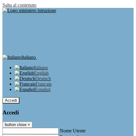
Salta al contenuto
Italiano
Italiano
English
Deutsch
Français
Español
Accedi
Accedi
button close
×
Nome Utente