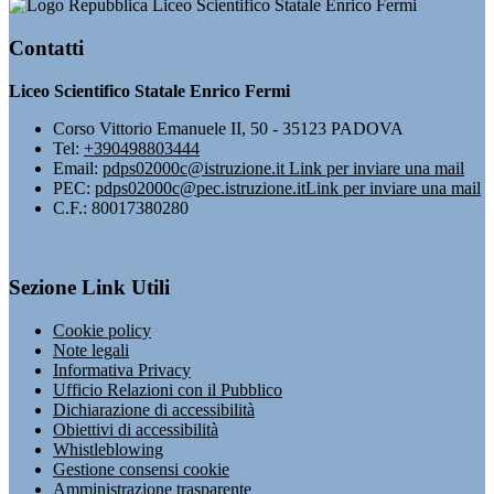
Liceo Scientifico Statale Enrico Fermi
Contatti
Liceo Scientifico Statale Enrico Fermi
Corso Vittorio Emanuele II, 50 - 35123 PADOVA
Tel:
+390498803444
Email:
pdps02000c@istruzione.it
Link per inviare una mail
PEC:
pdps02000c@pec.istruzione.it
Link per inviare una mail
C.F.: 80017380280
Sezione Link Utili
Cookie policy
Note legali
Informativa Privacy
Ufficio Relazioni con il Pubblico
Dichiarazione di accessibilità
Obiettivi di accessibilità
Whistleblowing
Gestione consensi cookie
Amministrazione trasparente