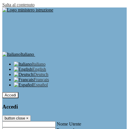
Salta al contenuto
Italiano
Italiano
English
Deutsch
Français
Español
Accedi
Accedi
button close
×
Nome Utente