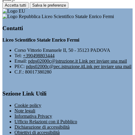
Accetta tutti
Salva le preferenze
Liceo Scientifico Statale Enrico Fermi
Contatti
Liceo Scientifico Statale Enrico Fermi
Corso Vittorio Emanuele II, 50 - 35123 PADOVA
Tel:
+390498803444
Email:
pdps02000c@istruzione.it
Link per inviare una mail
PEC:
pdps02000c@pec.istruzione.it
Link per inviare una mail
C.F.: 80017380280
Sezione Link Utili
Cookie policy
Note legali
Informativa Privacy
Ufficio Relazioni con il Pubblico
Dichiarazione di accessibilità
Obiettivi di accessibilità