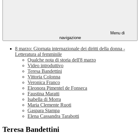
Menu di
navigazione
8 marzo: Giornata internazionale dei diritti della donna -
Letteratura al femminile
Qualche nota di storia dell'8 marzo
Video introduttivo
Teresa Bandettini
Vittoria Colonna
Veronica Franco
Eleonora Pimentel de Fonseca
Faustina Maratti
Isabella di Morra
Maria Clemente Ruoti
Gaspara Stampa
Elena Cassandra Tarabotti
Teresa Bandettini