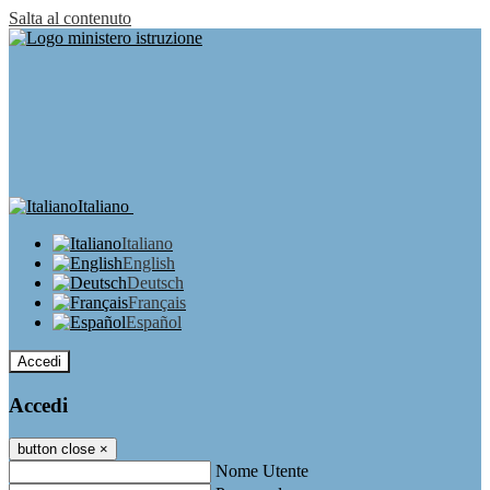
Salta al contenuto
Italiano
Italiano
English
Deutsch
Français
Español
Accedi
Accedi
button close
×
Nome Utente