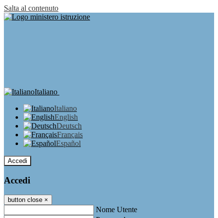
Salta al contenuto
Italiano
Italiano
English
Deutsch
Français
Español
Accedi
Accedi
button close
×
Nome Utente