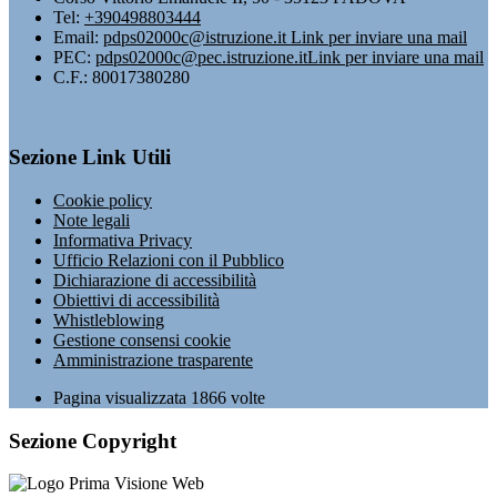
Tel:
+390498803444
Email:
pdps02000c@istruzione.it
Link per inviare una mail
PEC:
pdps02000c@pec.istruzione.it
Link per inviare una mail
C.F.: 80017380280
Sezione Link Utili
Cookie policy
Note legali
Informativa Privacy
Ufficio Relazioni con il Pubblico
Dichiarazione di accessibilità
Obiettivi di accessibilità
Whistleblowing
Gestione consensi cookie
Amministrazione trasparente
Pagina visualizzata
1866
volte
Sezione Copyright