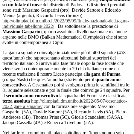
su un totale di nove
del distretto di Padova. Gli studenti premiati
sono stati: Massimo Gasparini (oro), Davide Sartore e Edoardo
Menna (argento), Riccardo Levis (bronzo)
http://olimpiadi.dm.unibo.it/2022/05/09/finale-nazionale-della-gara-
individuale-tabellone-2022/
. Da sottolineare la prestazione di
Massimo Gasparini
, quarto assoluto a livello nazionale ma anche
argento nelle BMO (Balkan Mathematical Olympiads) che si sono
svolte in contemporanea a Cipro.
La gara a squadre coinvolge inizialmente più di 400 squadre (458
quest’anno) che rappresentano altrettanti Istituti superiori del
territorio italiano. Si arriva alla fase finale dopo la fase locale che
viene svolta contemporaneamente in 29 città italiane; come da
recente tradizione il nostro Liceo partecipa alla
gara di Parma
(coppa Nash) che quest’anno ha (stra)vinto per il
quarto anno
consecutivo
. A Cesenatico poi si svolgono prima le semifinali tra le
81 squadre selezionate e poi la finale che coinvolge 24 squadre. Per
il
secondo anno consecutivo
la squadra del Fermi si è classificata
terza assoluta
http://olimpiadi.dm.unibo.it/2022/05/07/cesenatico-
2022-gare-a-squadre/
con la formazione seguente: Massimo
Gasparini (5A), Davide Sartore (5A), Riccardo Levis (5A), Pietro
Andreose (3B), Thomas Prins (5C), Gioele Scandaletti (5ASA),
Jacopo Cassella (4A) e Rebecca Trivelloni (2A).
Nel far loro i complimenti, piace sottolineare l’impegno non solo