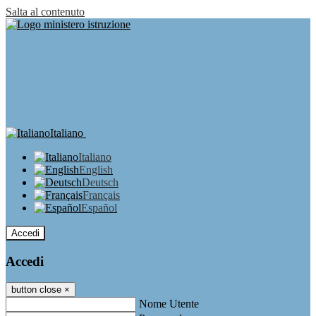
Salta al contenuto
Italiano
Italiano
English
Deutsch
Français
Español
Accedi
Accedi
button close
×
Nome Utente