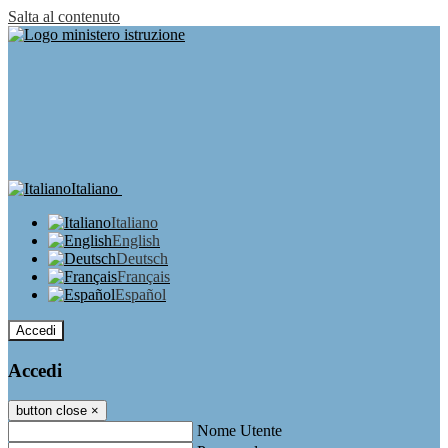
Salta al contenuto
Italiano
Italiano
English
Deutsch
Français
Español
Accedi
Accedi
button close
×
Nome Utente