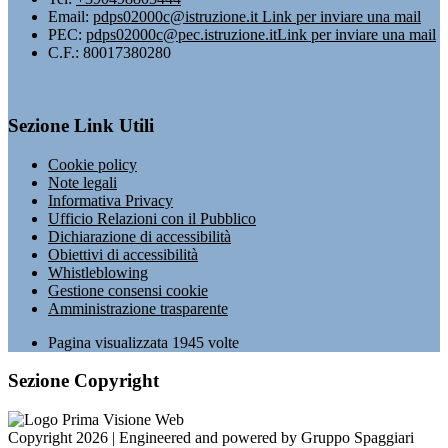
Email:
pdps02000c@istruzione.it
Link per inviare una mail
PEC:
pdps02000c@pec.istruzione.it
Link per inviare una mail
C.F.: 80017380280
Sezione Link Utili
Cookie policy
Note legali
Informativa Privacy
Ufficio Relazioni con il Pubblico
Dichiarazione di accessibilità
Obiettivi di accessibilità
Whistleblowing
Gestione consensi cookie
Amministrazione trasparente
Pagina visualizzata
1945
volte
Sezione Copyright
Copyright 2026 | Engineered and powered by Gruppo Spaggiari