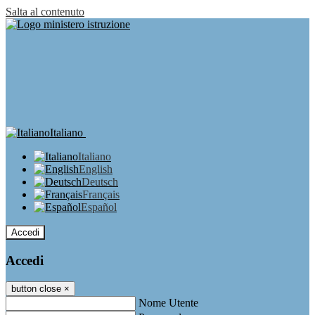
Salta al contenuto
Italiano
Italiano
English
Deutsch
Français
Español
Accedi
Accedi
button close
×
Nome Utente