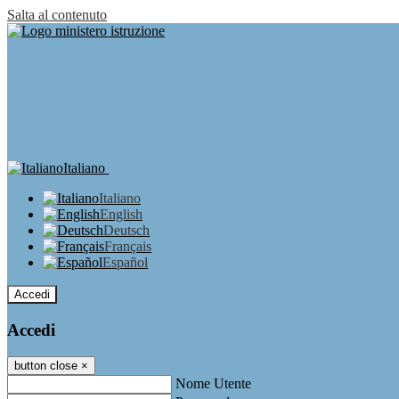
Salta al contenuto
Italiano
Italiano
English
Deutsch
Français
Español
Accedi
Accedi
button close
×
Nome Utente