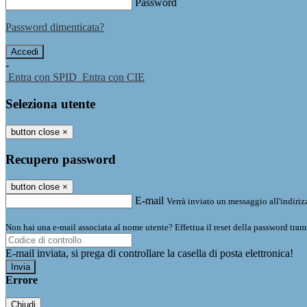
Password
Password dimenticata?
-
Entra con SPID
Entra con CIE
Seleziona utente
button close
×
Recupero password
button close
×
E-mail
Verrà inviato un messaggio all'indirizz
Non hai una e-mail associata al nome utente? Effettua il reset della password tram
E-mail inviata, si prega di controllare la casella di posta elettronica!
Errore
Chiudi