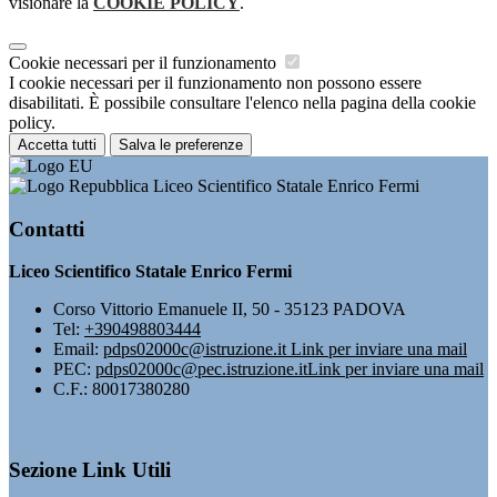
visionare la
COOKIE POLICY
.
Cookie necessari per il funzionamento
I cookie necessari per il funzionamento non possono essere
disabilitati. È possibile consultare l'elenco nella pagina della cookie
policy.
Accetta tutti
Salva le preferenze
Liceo Scientifico Statale Enrico Fermi
Contatti
Liceo Scientifico Statale Enrico Fermi
Corso Vittorio Emanuele II, 50 - 35123 PADOVA
Tel:
+390498803444
Email:
pdps02000c@istruzione.it
Link per inviare una mail
PEC:
pdps02000c@pec.istruzione.it
Link per inviare una mail
C.F.: 80017380280
Sezione Link Utili