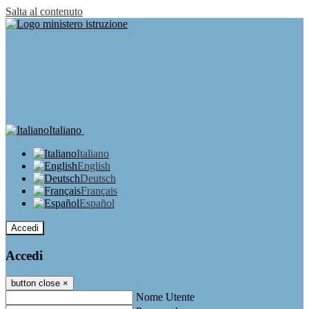
Salta al contenuto
Italiano
Italiano
English
Deutsch
Français
Español
Accedi
Accedi
button close
×
Nome Utente