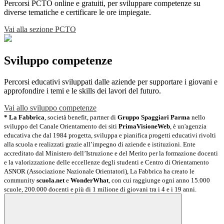
Percorsi PCTO online e gratuiti, per sviluppare competenze su
diverse tematiche e certificare le ore impiegate.
Vai alla sezione PCTO
Sviluppo competenze
Percorsi educativi sviluppati dalle aziende per supportare i giovani e
approfondire i temi e le skills dei lavori del futuro.
Vai allo sviluppo competenze
* La Fabbrica
, società benefit, partner di
Gruppo Spaggiari Parma
nello
sviluppo del Canale Orientamento dei siti
PrimaVisioneWeb
, è un'agenzia
educativa che dal 1984 progetta, sviluppa e pianifica progetti educativi rivolti
alla scuola e realizzati grazie all’impegno di aziende e istituzioni. Ente
accreditato dal Ministero dell’Istruzione e del Merito per la formazione docenti
e la valorizzazione delle eccellenze degli studenti e Centro di Orientamento
ASNOR (Associazione Nazionale Orientatori), La Fabbrica ha creato le
community
scuola.net
e
WonderWhat
, con cui raggiunge ogni anno 15.000
scuole, 200.000 docenti e più di 1 milione di giovani tra i 4 e i 19 anni.