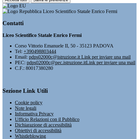
Liceo Scientifico Statale Enrico Fermi
Contatti
Liceo Scientifico Statale Enrico Fermi
Corso Vittorio Emanuele II, 50 - 35123 PADOVA
Tel:
+390498803444
Email:
pdps02000c@istruzione.it
Link per inviare una mail
PEC:
pdps02000c@pec.istruzione.it
Link per inviare una mail
C.F.: 80017380280
Sezione Link Utili
Cookie policy
Note legali
Informativa Privacy
Ufficio Relazioni con il Pubblico
Dichiarazione di accessibilità
Obiettivi di accessibilità
Whistleblowing