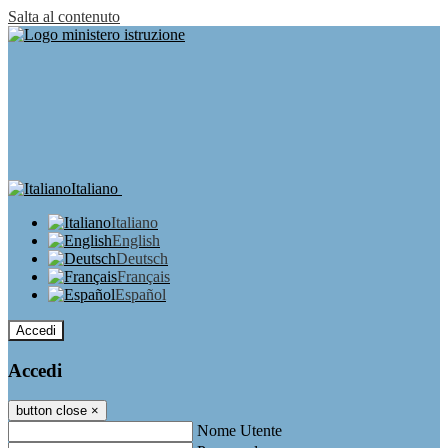
Salta al contenuto
Italiano
Italiano
English
Deutsch
Français
Español
Accedi
Accedi
button close
×
Nome Utente