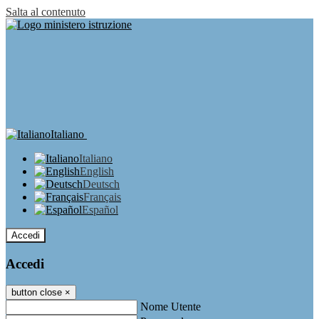
Salta al contenuto
Italiano
Italiano
English
Deutsch
Français
Español
Accedi
Accedi
button close
×
Nome Utente