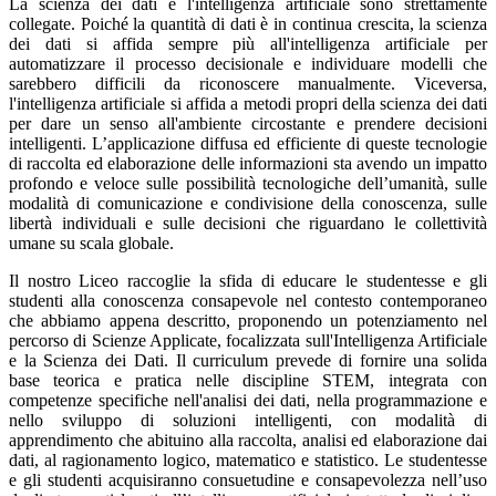
La scienza dei dati e l'intelligenza artificiale sono strettamente
collegate. Poiché la quantità di dati è in continua crescita, la scienza
dei dati si affida sempre più all'intelligenza artificiale per
automatizzare il processo decisionale e individuare modelli che
sarebbero difficili da riconoscere manualmente. Viceversa,
l'intelligenza artificiale si affida a metodi propri della scienza dei dati
per dare un senso all'ambiente circostante e prendere decisioni
intelligenti. L’applicazione diffusa ed efficiente di queste tecnologie
di raccolta ed elaborazione delle informazioni sta avendo un impatto
profondo e veloce sulle possibilità tecnologiche dell’umanità, sulle
modalità di comunicazione e condivisione della conoscenza, sulle
libertà individuali e sulle decisioni che riguardano le collettività
umane su scala globale.
Il nostro Liceo raccoglie la sfida di educare le studentesse e gli
studenti alla conoscenza consapevole nel contesto contemporaneo
che abbiamo appena descritto, proponendo un potenziamento nel
percorso di Scienze Applicate, focalizzata sull'Intelligenza Artificiale
e la Scienza dei Dati. Il curriculum prevede di fornire una solida
base teorica e pratica nelle discipline STEM, integrata con
competenze specifiche nell'analisi dei dati, nella programmazione e
nello sviluppo di soluzioni intelligenti, con modalità di
apprendimento che abituino alla raccolta, analisi ed elaborazione dai
dati, al ragionamento logico, matematico e statistico. Le studentesse
e gli studenti acquisiranno consuetudine e consapevolezza nell’uso