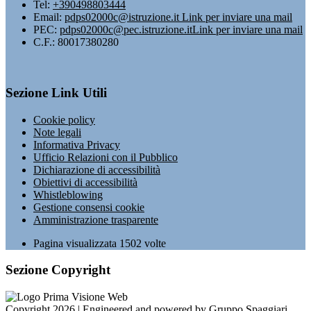
Tel:
+390498803444
Email:
pdps02000c@istruzione.it
Link per inviare una mail
PEC:
pdps02000c@pec.istruzione.it
Link per inviare una mail
C.F.: 80017380280
Sezione Link Utili
Cookie policy
Note legali
Informativa Privacy
Ufficio Relazioni con il Pubblico
Dichiarazione di accessibilità
Obiettivi di accessibilità
Whistleblowing
Gestione consensi cookie
Amministrazione trasparente
Pagina visualizzata
1502
volte
Sezione Copyright
Copyright 2026 | Engineered and powered by Gruppo Spaggiari