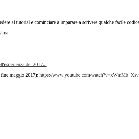
dere al tutorial e cominciare a imparare a scrivere qualche facile codic
ssima.
ll'esperienza del 2017...
 a fine maggio 2017):
https://www.youtube.com/watch?
v=xWmMb_Xsv