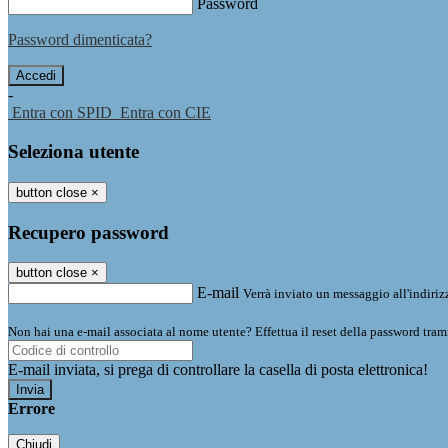
Password
Password dimenticata?
-
Entra con SPID
Entra con CIE
Seleziona utente
button close
×
Recupero password
button close
×
E-mail
Verrà inviato un messaggio all'indirizz
Non hai una e-mail associata al nome utente? Effettua il reset della password tram
E-mail inviata, si prega di controllare la casella di posta elettronica!
Errore
Chiudi