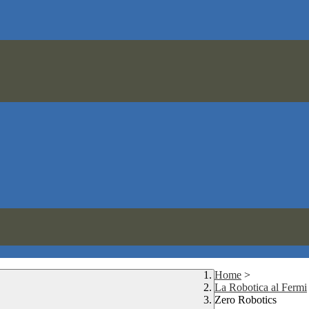
Home
>
La Robotica al Fermi
Zero Robotics