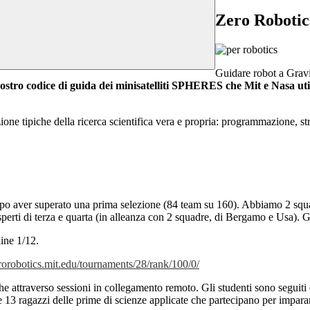
Zero Robotic
Guidare robot a Gravi
tro codice di guida dei minisatelliti SPHERES che Mit e Nasa utili
e tipiche della ricerca scientifica vera e propria: programmazione, stra
!
 dopo aver superato una prima selezione (84 team su 160). Abbiamo 2 sq
perti di terza e quarta (in alleanza con 2 squadre, di Bergamo e Usa). G
line 1/12.
erorobotics.mit.edu/
tournaments/28/rank/100/0/
he attraverso sessioni in collegamento remoto. Gli studenti sono seguiti d
 13 ragazzi delle prime di scienze applicate che partecipano per imparare