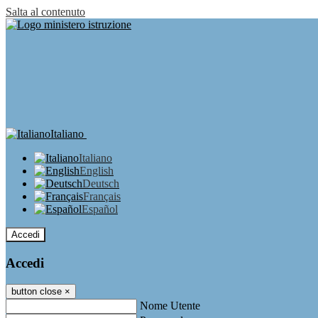
Salta al contenuto
Italiano
Italiano
English
Deutsch
Français
Español
Accedi
Accedi
button close
×
Nome Utente