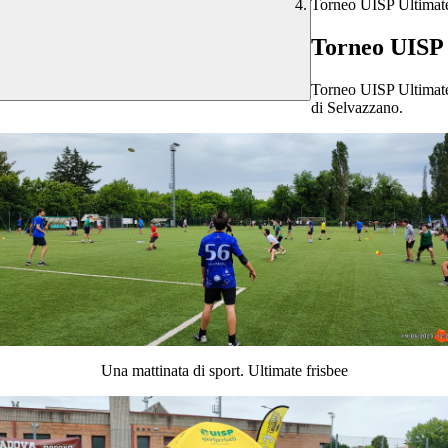
Torneo UISP Ultimate
Torneo UISP 
Torneo UISP Ultimate 
di Selvazzano.
Una mattinata di sport. Ultimate frisbee