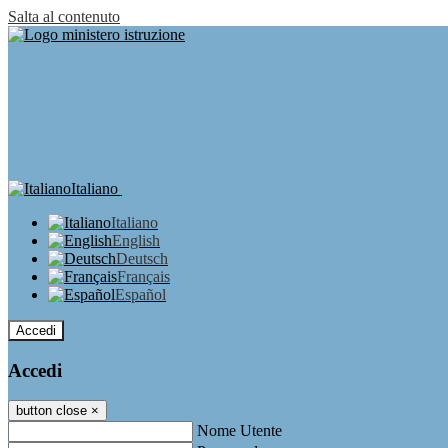
Salta al contenuto
Italiano
Italiano
English
Deutsch
Français
Español
Accedi
Accedi
button close
×
Nome Utente