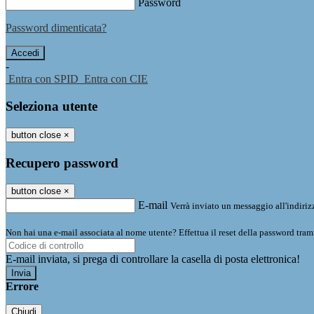
Password
Password dimenticata?
-
Entra con SPID
Entra con CIE
Seleziona utente
button close
×
Recupero password
button close
×
E-mail
Verrà inviato un messaggio all'indirizz
Non hai una e-mail associata al nome utente? Effettua il reset della password tram
E-mail inviata, si prega di controllare la casella di posta elettronica!
Errore
Chiudi