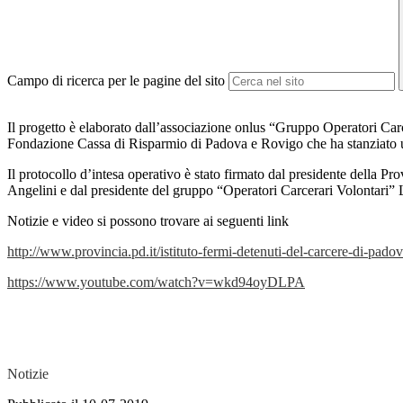
Campo di ricerca per le pagine del sito
Il progetto è elaborato dall’associazione onlus “Gruppo Operatori Carc
Fondazione Cassa di Risparmio di Padova e Rovigo che ha stanziato u
Il protocollo d’intesa operativo è stato firmato dal presidente della P
Angelini e dal presidente del gruppo “Operatori Carcerari Volontari” 
Notizie e video si possono trovare ai seguenti link
http://www.provincia.pd.it/istituto-fermi-detenuti-del-carcere-di-pado
https://www.youtube.com/watch?v=wkd94oyDLPA
Notizie