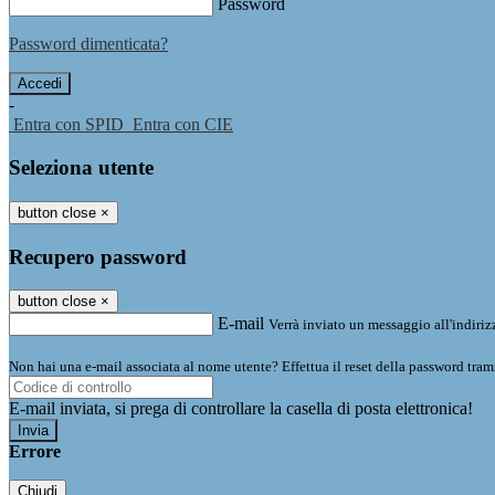
Password
Password dimenticata?
-
Entra con SPID
Entra con CIE
Seleziona utente
button close
×
Recupero password
button close
×
E-mail
Verrà inviato un messaggio all'indirizz
Non hai una e-mail associata al nome utente? Effettua il reset della password tram
E-mail inviata, si prega di controllare la casella di posta elettronica!
Errore
Chiudi