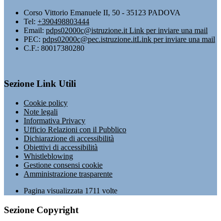
Corso Vittorio Emanuele II, 50 - 35123 PADOVA
Tel:
+390498803444
Email:
pdps02000c@istruzione.it
Link per inviare una mail
PEC:
pdps02000c@pec.istruzione.it
Link per inviare una mail
C.F.: 80017380280
Sezione Link Utili
Cookie policy
Note legali
Informativa Privacy
Ufficio Relazioni con il Pubblico
Dichiarazione di accessibilità
Obiettivi di accessibilità
Whistleblowing
Gestione consensi cookie
Amministrazione trasparente
Pagina visualizzata
1711
volte
Sezione Copyright