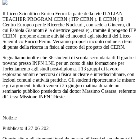
Il Liceo Scientifico Enrico Fermi fa parte della rete ITALIAN
TEACHER PROGRAM CERN ( ITP CERN ). Il CERN ( Il
Centro Europeo per le Ricerche Nucleari , con sede a Ginevra, di
cui Fabiola Giannotti è la direttrice generale) , tramite il progetto ITP
CERN , propone alcune attività ed incontri agli studenti del Liceo
Scientifico Enrico Fermi. Verranno proposti incontri online su temi
di punta della ricerca in fisica al centro del progetto del CERN.
Segnaliamo inoltre che 36 studenti di scuola secondaria di II grado si
trovano presso INFN LNL per un corso di alta formazione per
l'orientamento agli studi post-diploma. I 13 gruppi di lavoro
esplorano ambiti e percorsi di fisica nucleare e interdisciplinare, con
lezioni comuni e attività pratiche. Gli studenti riporteranno le misure
e gli argomenti trattati venerdì 25 giugno mattina durante un
seminario pubblico presieduto dal dottor Massimo Casarsa, referente
di Terza Missione INFN Trieste.
Notizie
Pubblicato il 27-06-2021
Questo sito o gli strumenti terzi da questo utilizzati si avvalgono di