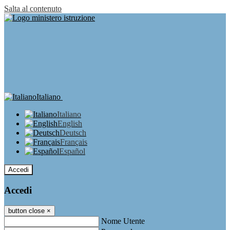
Salta al contenuto
Italiano
Italiano
English
Deutsch
Français
Español
Accedi
Accedi
button close
×
Nome Utente