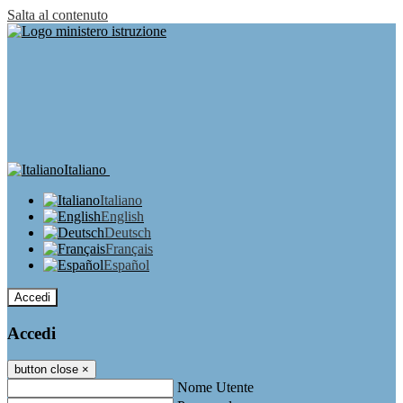
Salta al contenuto
Italiano
Italiano
English
Deutsch
Français
Español
Accedi
Accedi
button close
×
Nome Utente