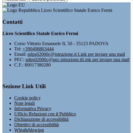
Liceo Scientifico Statale Enrico Fermi
Contatti
Liceo Scientifico Statale Enrico Fermi
Corso Vittorio Emanuele II, 50 - 35123 PADOVA
Tel:
+390498803444
Email:
pdps02000c@istruzione.it
Link per inviare una mail
PEC:
pdps02000c@pec.istruzione.it
Link per inviare una mail
C.F.: 80017380280
Sezione Link Utili
Cookie policy
Note legali
Informativa Privacy
Ufficio Relazioni con il Pubblico
Dichiarazione di accessibilità
Obiettivi di accessibilità
Whistleblowing