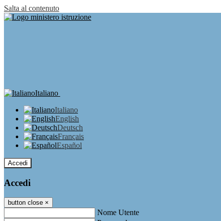
Salta al contenuto
Italiano
Italiano
English
Deutsch
Français
Español
Accedi
Accedi
button close
×
Nome Utente