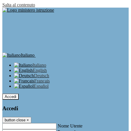
Salta al contenuto
Italiano
Italiano
English
Deutsch
Français
Español
Accedi
Accedi
button close
×
Nome Utente