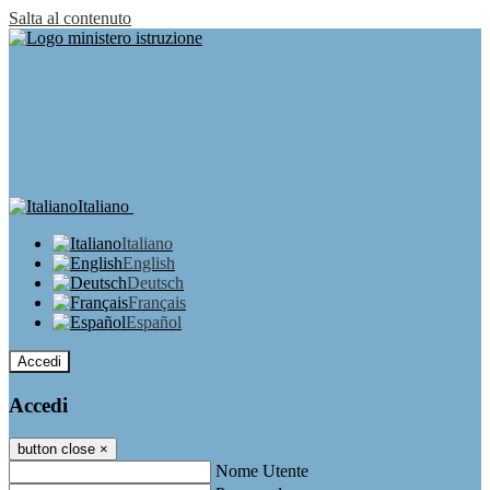
Salta al contenuto
Italiano
Italiano
English
Deutsch
Français
Español
Accedi
Accedi
button close
×
Nome Utente