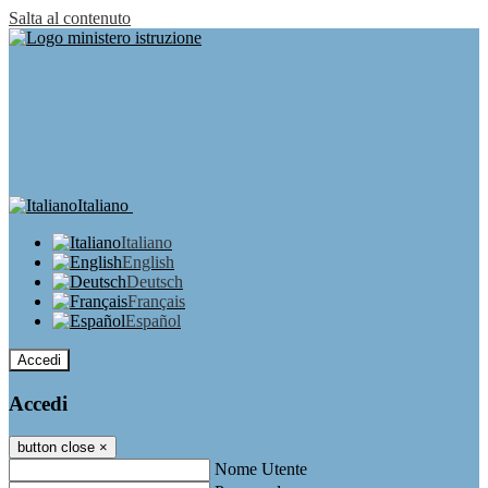
Salta al contenuto
Italiano
Italiano
English
Deutsch
Français
Español
Accedi
Accedi
button close
×
Nome Utente