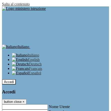
Salta al contenuto
Italiano
Italiano
English
Deutsch
Français
Español
Accedi
Accedi
button close
×
Nome Utente