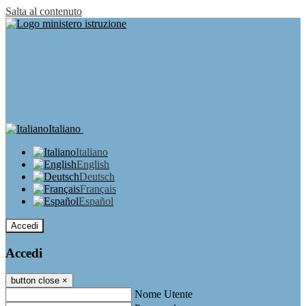
Salta al contenuto
Italiano
Italiano
English
Deutsch
Français
Español
Accedi
Accedi
button close
×
Nome Utente