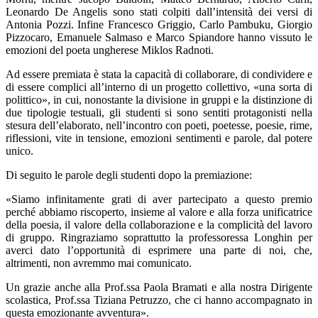
Leonardo De Angelis sono stati colpiti dall’intensità dei versi di
Antonia Pozzi. Infine Francesco Griggio, Carlo Pambuku, Giorgio
Pizzocaro, Emanuele Salmaso e Marco Spiandore hanno vissuto le
emozioni del poeta ungherese Miklos Radnoti.
Ad essere premiata è stata la capacità di collaborare, di condividere e
di essere complici all’interno di un progetto collettivo, «una sorta di
polittico», in cui, nonostante la divisione in gruppi e la distinzione di
due tipologie testuali, gli studenti si sono sentiti protagonisti nella
stesura dell’elaborato, nell’incontro con poeti, poetesse, poesie, rime,
riflessioni, vite in tensione, emozioni sentimenti e parole, dal potere
unico.
Di seguito le parole degli studenti dopo la premiazione:
«Siamo infinitamente grati di aver partecipato a questo premio
perché abbiamo riscoperto, insieme al valore e alla forza unificatrice
della poesia, il valore della collaborazione e la complicità del lavoro
di gruppo. Ringraziamo soprattutto la professoressa Longhin per
averci dato l’opportunità di esprimere una parte di noi, che,
altrimenti, non avremmo mai comunicato.
Un grazie anche alla Prof.ssa Paola Bramati e alla nostra Dirigente
scolastica, Prof.ssa Tiziana Petruzzo, che ci hanno accompagnato in
questa emozionante avventura».