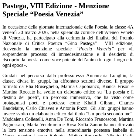
Pastega, VIII Edizione - Menzione
Speciale “Poesia Venezia”
In occasione della giornata internazionale della Poesia, la classe 4A
venerdì 20 marzo 2026, nella splendida cornice dell’Ateneo Veneto
di Venezia, ha partecipato alla cerimonia dei finalisti del Premio
Nazionale di Critica Poetica “Gino Pastega” - VIII edizione,
ricevendo
la menzione speciale
“Poesia Venezia”
per «il
sorprendente processo di immedesimazione e il desiderio di
riscoprire la poesia come voce potente dell’anima in ogni luogo e in
ogni epoca».
Guidati nel percorso dalla professoressa Annamaria Longhin, la
classe, divisa in gruppi, ha affrontato sezioni diverse. Il gruppo
formato da Elia Bruseghello, Marina Capobianco, Bianca Frison e
Martina Roccato ha svolto un elaborato critico su “La poesia e il
destino dei poeti”, un percorso immersivo, che ha visto come
protagonisti poeti e poetesse come Khalil Gibran, Charles
Baudelaire, Carlo Chiaves e Antonia Pozzi. Gli altri gruppi hanno
invece svolto un elaborato critico dal titolo “Un poeta secondo me”.
Maddalena Colleselli, Anna De Toni, Riccardo Francescon, Martina
Pagnussato, Maria Vendramin e Rosa Sofia Zanon hanno ritrovato
la loro tensione emotiva nella straordinaria poetessa Isabella di
Morra, mentre Jacopo Baldoin, Matteo Bernardo, Alberto Carli,