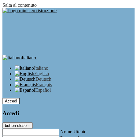
Salta al contenuto
Italiano
Italiano
English
Deutsch
Français
Español
Accedi
Accedi
button close
×
Nome Utente