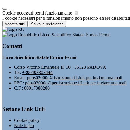
Cookie necessari per il funzionamento
I cookie necessari per il funzionamento non possono essere disabilitati.
Accetta tutti
Salva le preferenze
Liceo Scientifico Statale Enrico Fermi
Contatti
Liceo Scientifico Statale Enrico Fermi
Corso Vittorio Emanuele II, 50 - 35123 PADOVA
Tel:
+390498803444
Email:
pdps02000c@istruzione.it
Link per inviare una mail
PEC:
pdps02000c@pec.istruzione.it
Link per inviare una mail
C.F.: 80017380280
Sezione Link Utili
Cookie policy
Note legali