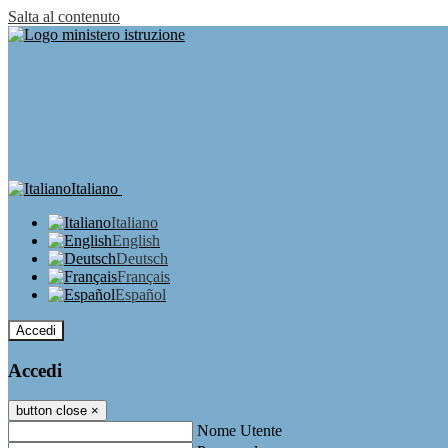
Salta al contenuto
Italiano
Italiano
English
Deutsch
Français
Español
Accedi
Accedi
button close
×
Nome Utente