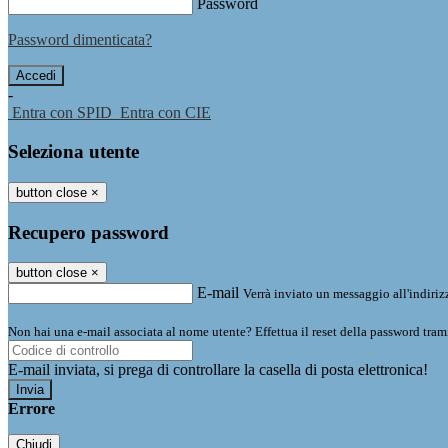
Password
Password dimenticata?
-
Entra con SPID
Entra con CIE
Seleziona utente
button close
×
Recupero password
button close
×
E-mail
Verrà inviato un messaggio all'indirizz
Non hai una e-mail associata al nome utente? Effettua il reset della password tram
E-mail inviata, si prega di controllare la casella di posta elettronica!
Errore
Chiudi