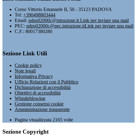
Corso Vittorio Emanuele II, 50 - 35123 PADOVA
Tel:
+390498803444
Email:
pdps02000c@istruzione.it
Link per inviare una mail
PEC:
pdps02000c@pec.istruzione.it
Link per inviare una mail
C.F.: 80017380280
Sezione Link Utili
Cookie policy
Note legali
Informativa Privacy
Ufficio Relazioni con il Pubblico
Dichiarazione di accessibilità
Obiettivi di accessibilità
Whistleblowing
Gestione consensi cookie
Amministrazione trasparente
Pagina visualizzata
2165
volte
Sezione Copyright