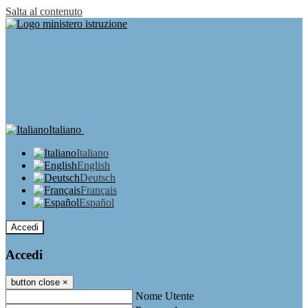
Salta al contenuto
Italiano
Italiano
English
Deutsch
Français
Español
Accedi
Accedi
button close
×
Nome Utente