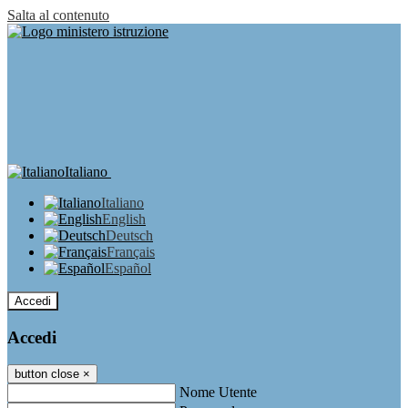
Salta al contenuto
Italiano
Italiano
English
Deutsch
Français
Español
Accedi
Accedi
button close
×
Nome Utente