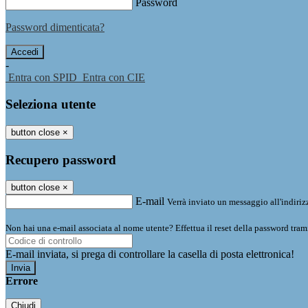
Password
Password dimenticata?
-
Entra con SPID
Entra con CIE
Seleziona utente
button close
×
Recupero password
button close
×
E-mail
Verrà inviato un messaggio all'indirizz
Non hai una e-mail associata al nome utente? Effettua il reset della password tram
E-mail inviata, si prega di controllare la casella di posta elettronica!
Errore
Chiudi