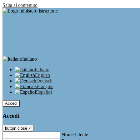
Salta al contenuto
Italiano
Italiano
English
Deutsch
Français
Español
Accedi
Accedi
button close
×
Nome Utente