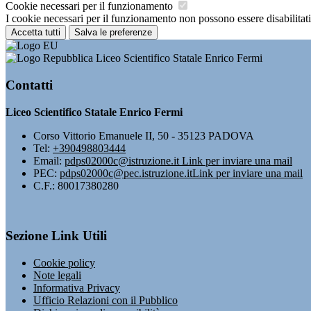
Cookie necessari per il funzionamento
I cookie necessari per il funzionamento non possono essere disabilitati.
Accetta tutti
Salva le preferenze
Liceo Scientifico Statale Enrico Fermi
Contatti
Liceo Scientifico Statale Enrico Fermi
Corso Vittorio Emanuele II, 50 - 35123 PADOVA
Tel:
+390498803444
Email:
pdps02000c@istruzione.it
Link per inviare una mail
PEC:
pdps02000c@pec.istruzione.it
Link per inviare una mail
C.F.: 80017380280
Sezione Link Utili
Cookie policy
Note legali
Informativa Privacy
Ufficio Relazioni con il Pubblico