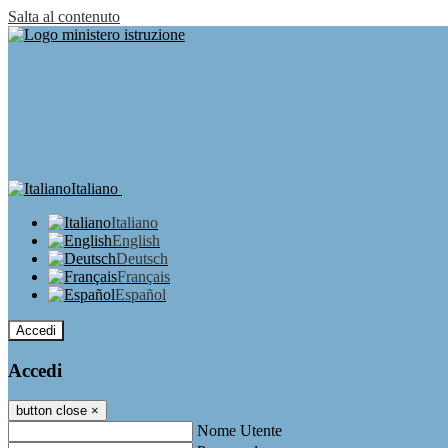
Salta al contenuto
Italiano
Italiano
English
Deutsch
Français
Español
Accedi
Accedi
button close
×
Nome Utente