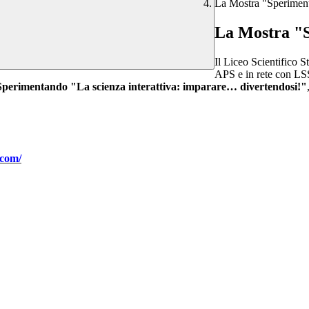
La Mostra "Sperimen
La Mostra "
Il Liceo Scientifico 
APS e in rete con LSS
Sperimentando "
La scienza interattiva: imparare… divertendosi!"
.com/