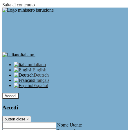
Salta al contenuto
Italiano
Italiano
English
Deutsch
Français
Español
Accedi
Accedi
button close
×
Nome Utente