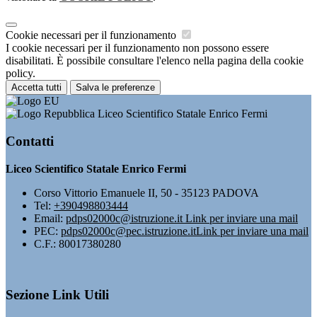
Cookie necessari per il funzionamento
I cookie necessari per il funzionamento non possono essere
disabilitati. È possibile consultare l'elenco nella pagina della cookie
policy.
Accetta tutti
Salva le preferenze
Liceo Scientifico Statale Enrico Fermi
Contatti
Liceo Scientifico Statale Enrico Fermi
Corso Vittorio Emanuele II, 50 - 35123 PADOVA
Tel:
+390498803444
Email:
pdps02000c@istruzione.it
Link per inviare una mail
PEC:
pdps02000c@pec.istruzione.it
Link per inviare una mail
C.F.: 80017380280
Sezione Link Utili