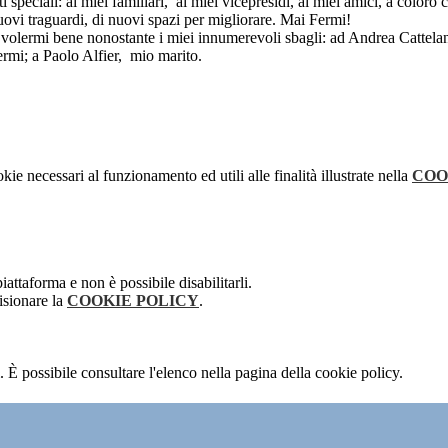
 speciali: ai miei familiari, ai miei vicepresidi, ai miei amici, a color
nuovi traguardi, di nuovi spazi per migliorare. Mai Fermi!
volermi bene nonostante i miei innumerevoli sbagli: ad Andrea Cattelan
ermi; a Paolo Alfier, mio marito.
kie necessari al funzionamento ed utili alle finalità illustrate nella
COO
attaforma e non è possibile disabilitarli.
isionare la
COOKIE POLICY
.
 È possibile consultare l'elenco nella pagina della cookie policy.