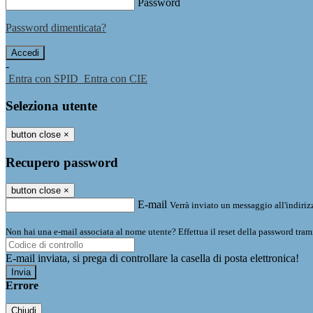
Password
Password dimenticata?
-
Entra con SPID
Entra con CIE
Seleziona utente
button close
×
Recupero password
button close
×
E-mail
Verrà inviato un messaggio all'indirizz
Non hai una e-mail associata al nome utente? Effettua il reset della password tram
E-mail inviata, si prega di controllare la casella di posta elettronica!
Errore
Chiudi