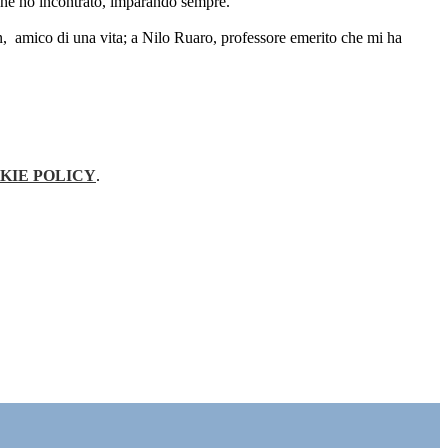
o che ho incontrato, imparando sempre.
, amico di una vita; a Nilo Ruaro, professore emerito che mi ha
KIE POLICY
.