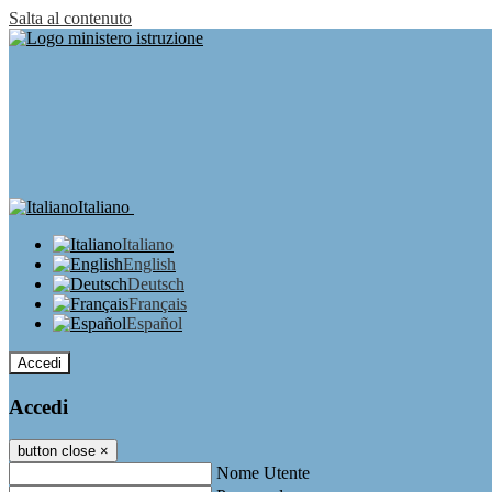
Salta al contenuto
Italiano
Italiano
English
Deutsch
Français
Español
Accedi
Accedi
button close
×
Nome Utente