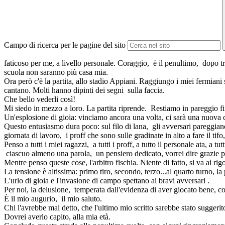
Campo di ricerca per le pagine del sito
faticoso per me, a livello personale. Coraggio, è il penultimo, dopo tre
scuola non saranno più casa mia.
Ora però c'è la partita, allo stadio Appiani. Raggiungo i miei fermiani 
cantano. Molti hanno dipinti dei segni sulla faccia.
Che bello vederli così!
Mi siedo in mezzo a loro. La partita riprende. Restiamo in pareggio fin
Un'esplosione di gioia: vinciamo ancora una volta, ci sarà una nuova c
Questo entusiasmo dura poco: sul filo di lana, gli avversari pareggiano
giornata di lavoro, i proff che sono sulle gradinate in alto a fare il tif
Penso a tutti i miei ragazzi, a tutti i proff, a tutto il personale ata, a tu
ciascuo almeno una parola, un pensiero dedicato, vorrei dire grazie 
Mentre penso queste cose, l'arbitro fischia. Niente di fatto, si va ai rigo
La tensione è altissima: primo tiro, secondo, terzo...al quarto turno, la
L'urlo di gioia e l'invasione di campo spettano ai bravi avversari .
Per noi, la delusione, temperata dall'evidenza di aver giocato bene, c
È il mio augurio, il mio saluto.
Chi l'avrebbe mai detto, che l'ultimo mio scritto sarebbe stato suggeri
Dovrei averlo capito, alla mia età.