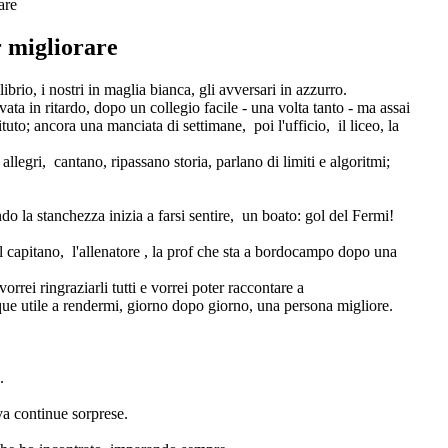
are
r migliorare
ilibrio, i nostri in maglia bianca, gli avversari in azzurro.
ta in ritardo, dopo un collegio facile - una volta tanto - ma assai
uto; ancora una manciata di settimane, poi l'ufficio, il liceo, la
llegri, cantano, ripassano storia, parlano di limiti e algoritmi;
do la stanchezza inizia a farsi sentire, un boato: gol del Fermi!
il capitano, l'allenatore , la prof che sta a bordocampo dopo una
 vorrei ringraziarli tutti e vorrei poter raccontare a
ue utile a rendermi, giorno dopo giorno, una persona migliore.
o.
rva continue sorprese.