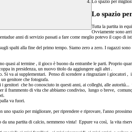
Lo spazio per miglior
Lo spazio pe
Tutta la partita in equ
Ovviamente sono arriva
ntadue anni di servizio passati a fare come meglio potevo il capo di istit
sugli spalti alla fine del primo tempo. Siamo zero a zero. I ragazzi sono a
o quasi al termine , il gioco è buono da entrambe le parti. Proprio quan
oppa in presidenza, un nuovo titolo da aggiungere agli altri .
. Si va ai supplementari. Penso di scendere a ringraziare i giocatori , 
o, un genitore che fotografa.
tti i genitori che ho conosciuto in questi anni, ai colleghi, alle autorità...
per il frammento di vita che abbiamo condiviso, lungo o breve, comunq
ri.
 palla va fuori.
on uno spazio per migliorare, per riprendere e riprovare, l'anno prossim
to da una partita di calcio, nemmeno vinta! Eppure va così, la vita rise