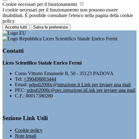
Cookie necessari per il funzionamento
I cookie necessari per il funzionamento non possono essere
disabilitati. È possibile consultare l'elenco nella pagina della cookie
policy.
Accetta tutti
Salva le preferenze
Liceo Scientifico Statale Enrico Fermi
Contatti
Liceo Scientifico Statale Enrico Fermi
Corso Vittorio Emanuele II, 50 - 35123 PADOVA
Tel:
+390498803444
Email:
pdps02000c@istruzione.it
Link per inviare una mail
PEC:
pdps02000c@pec.istruzione.it
Link per inviare una mail
C.F.: 80017380280
Sezione Link Utili
Cookie policy
Note legali