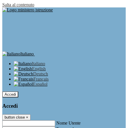
Salta al contenuto
Italiano
Italiano
English
Deutsch
Français
Español
Accedi
Accedi
button close
×
Nome Utente