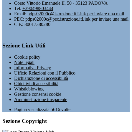
Corso Vittorio Emanuele II, 50 - 35123 PADOVA
Tel:
+390498803444
Email:
pdps02000c@istruzione.it
Link per inviare una mail
PEC:
pdps02000c@pec.istruzione.it
Link per inviare una mail
C.F.: 80017380280
Sezione Link Utili
Cookie policy
Note legali
Informativa Privacy
Ufficio Relazioni con il Pubblico
Dichiarazione di accessibilità
Obiettivi di accessibilità
Whistleblowing
Gestione consensi cookie
Amministrazione trasparente
Pagina visualizzata
5616
volte
Sezione Copyright