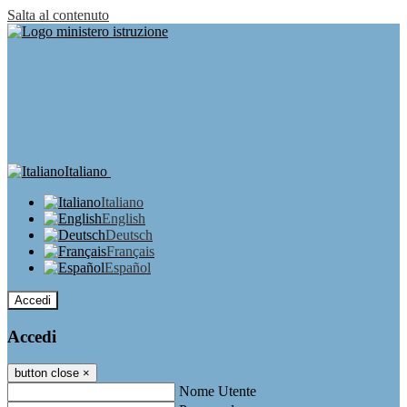
Salta al contenuto
Italiano
Italiano
English
Deutsch
Français
Español
Accedi
Accedi
button close
×
Nome Utente