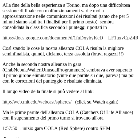
Alla fine della bella esperienza a Torino, ma dopo una difficoltosa
sessione di finale con malfunzionamenti vari e molta
approssimazione nelle comunicazioni dei risultati (tanto che per 5
minuti siamo stati tra i finalisti per il primo posto), sembra
consolidata la classifica secondo i punteggi riportati in
https://docs.google.com/document/d/1fuDxybyKeD__LF1uxvCpZ4
Così stando le cose la nostra alleanza COLA risulta la migliore
seminfinalista, quindi, diciamo, terza assoluta (bravi ragazzi !!)
Anche la seconda nostra alleanza in gara
(CrabNebulaWaherlUnusualProgrammers) sembrava aver superato
il primo girone eliminatorio (vinte due partite su due, pareva) ma poi
con le correzioni del punteggio è risultata eliminata.
Il lungo video della finale si può vedere al link:
http://web.mit.edu/webcast/spheres/
(click su Watch again)
Ma le prime partite dell'alleanza COLA (Catchers Of Life Alliance)
con il superamento del primo turno si trovano all'ora
1:57:50 - inizio gara COLA (Red Sphere) contro SHM