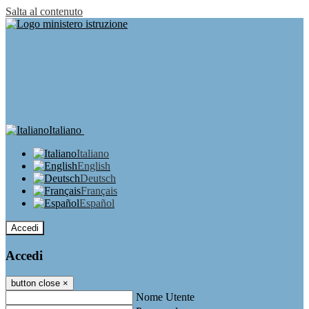
Salta al contenuto
Italiano
Italiano
English
Deutsch
Français
Español
Accedi
Accedi
button close
×
Nome Utente