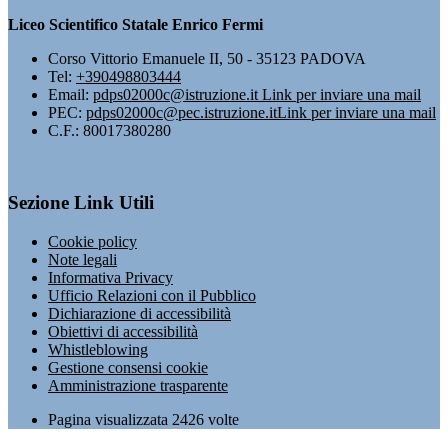
Liceo Scientifico Statale Enrico Fermi
Corso Vittorio Emanuele II, 50 - 35123 PADOVA
Tel:
+390498803444
Email:
pdps02000c@istruzione.it
Link per inviare una mail
PEC:
pdps02000c@pec.istruzione.it
Link per inviare una mail
C.F.: 80017380280
Sezione Link Utili
Cookie policy
Note legali
Informativa Privacy
Ufficio Relazioni con il Pubblico
Dichiarazione di accessibilità
Obiettivi di accessibilità
Whistleblowing
Gestione consensi cookie
Amministrazione trasparente
Pagina visualizzata
2426
volte