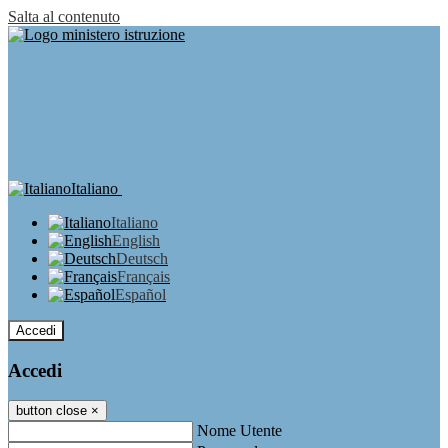
Salta al contenuto
Italiano
Italiano
English
Deutsch
Français
Español
Accedi
Accedi
button close
×
Nome Utente